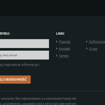
RYBUJ
LINKI
Pojazdy
Dofinanso
Kontakt
O nas
Serwis
uj najnowsze informacje i
erty umownej. Nie odpowiadamy za ewentualne błędy lub
 uzupełnienia, usuwania części stron lub całej witryny