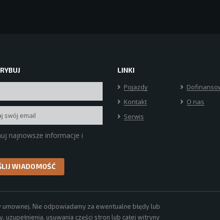
RYBUJ
LINKI
Pojazdy
Dofinanso
Kontakt
O nas
Serwis
uj najnowsze informacje i
erty umownej. Nie odpowiadamy za ewentualne błędy lub
 uzupełnienia, usuwania części stron lub całej witryny