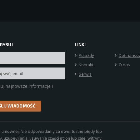
RYBUJ
LINKI
Pojazdy
Dofinanso
Kontakt
O nas
Serwis
uj najnowsze informacje i
erty umownej. Nie odpowiadamy za ewentualne błędy lub
 uzupełnienia, usuwania części stron lub całej witryny