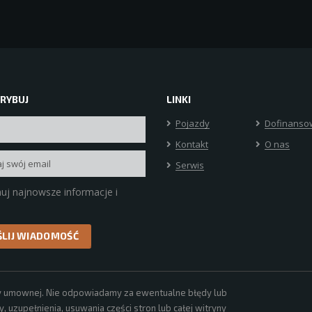
RYBUJ
LINKI
Pojazdy
Dofinanso
Kontakt
O nas
Serwis
uj najnowsze informacje i
erty umownej. Nie odpowiadamy za ewentualne błędy lub
 uzupełnienia, usuwania części stron lub całej witryny