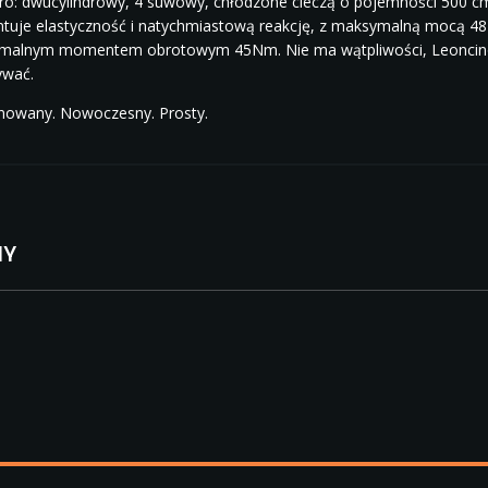
ro: dwucylindrowy, 4 suwowy, chłodzone cieczą o pojemności 500 cm3 
tuje elastyczność i natychmiastową reakcję, z maksymalną mocą 4
malnym momentem obrotowym 45Nm. Nie ma wątpliwości, Leoncino 
ywać.
nowany. Nowoczesny. Prosty.
HY