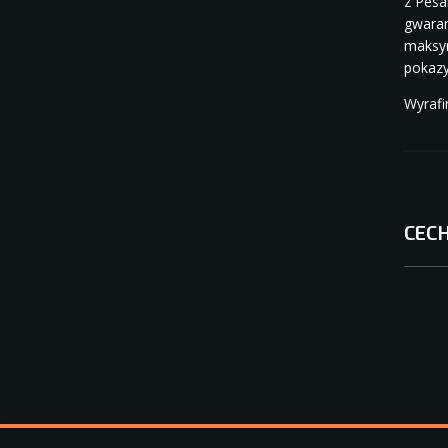
z Pesa
gwaran
maksy
pokaz
Wyrafi
CEC