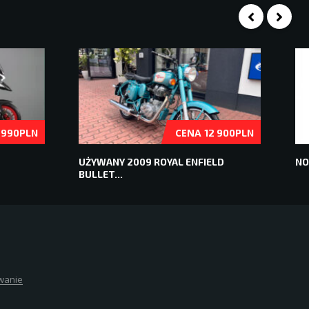
CENA
 990PLN
12 900PLN
2
UŻYWANY 2009 ROYAL ENFIELD
NO
BULLET...
wanie