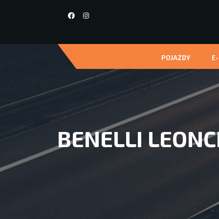
POJAZDY
E
BENELLI LEONC