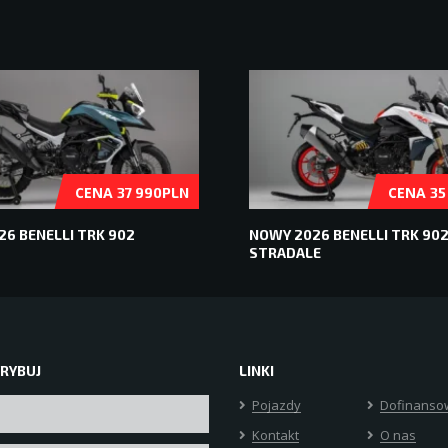
CENA
CENA
37 990PLN
35
6 BENELLI TRK 902
NOWY 2026 BENELLI TRK 90
STRADALE
RYBUJ
LINKI
Pojazdy
Dofinanso
Kontakt
O nas