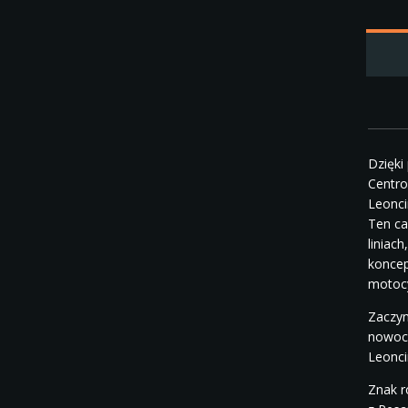
Dzięki
Centro
Leonci
Ten ca
liniac
koncep
motocy
Zaczyn
nowocz
Leonci
Znak r