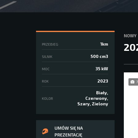
NOWY
20
1km
PRZEBIEG
500 cm3
SILNIK
35 kW
MOC
2023
ROK
7
Biały,
Czerwony,
KOLOR
Szary, Zielony
UMÓW SIĘ NA
PREZENTACJĘ