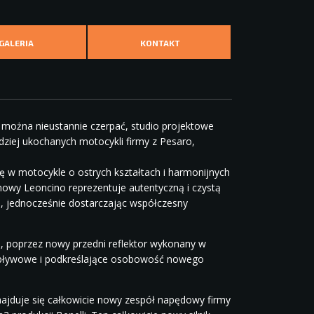
GALERIA
KONTAKT
ch można nieustannie czerpać, studio projektowe
dziej ukochanych motocykli firmy z Pesaro,
ę w motocykle o ostrych kształtach i harmonijnych
e nowy Leoncino reprezentuje autentyczną i czystą
u, jednocześnie dostarczając współczesny
o, poprzez nowy przedni reflektor wykonany w
o opływowe i podkreślające osobowość nowego
najduje się całkowicie nowy zespół napędowy firmy