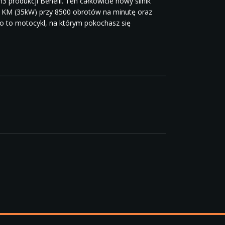
produkcji Benelli. Ten całkowicie nowy silnik
8 KM (35kW) przy 8500 obrotów na minutę oraz
to motocykl, na którym pokochasz się