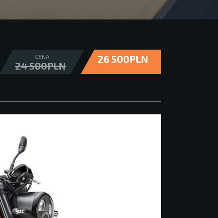
CENA
26 500PLN
24 500PLN