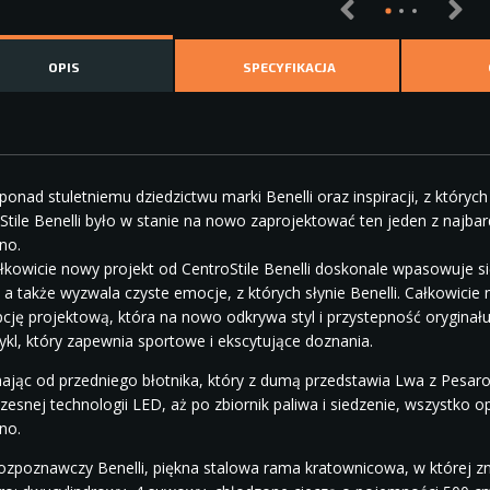
OPIS
SPECYFIKACJA
 ponad stuletniemu dziedzictwu marki Benelli oraz inspiracji, z który
Stile Benelli było w stanie na nowo zaprojektować ten jeden z najbar
no.
łkowicie nowy projekt od CentroStile Benelli doskonale wpasowuje si
h, a także wyzwala czyste emocje, z których słynie Benelli. Całkowici
cję projektową, która na nowo odkrywa styl i przystepność oryginał
kl, który zapewnia sportowe i ekscytujące doznania.
ając od przedniego błotnika, który z dumą przedstawia Lwa z Pesar
esnej technologii LED, aż po zbiornik paliwa i siedzenie, wszystk
no.
ozpoznawczy Benelli, piękna stalowa rama kratownicowa, w której z