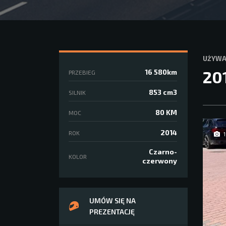
UŻYW
20
16 580km
PRZEBIEG
853 cm3
SILNIK
80 KM
MOC
2014
ROK
1
Czarno-
KOLOR
czerwony
UMÓW SIĘ NA
PREZENTACJĘ