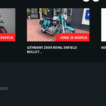
CENA
 990PLN
12 900PLN
2
UŻYWANY 2009 ROYAL ENFIELD
NO
BULLET...
wanie