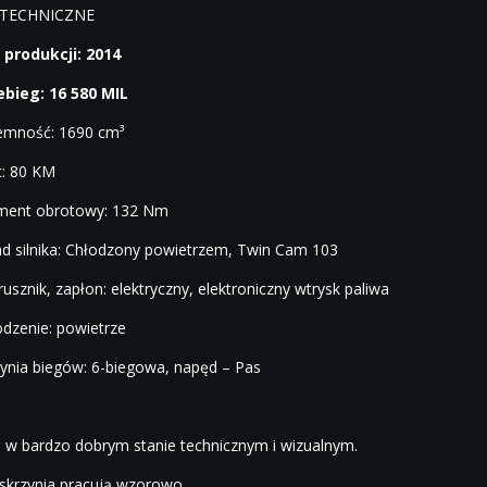
TECHNICZNE
 produkcji: 2014
zebieg:
16 580
MIL
emność: 1690 cm³
: 80 KM
ment obrotowy: 132 Nm
d silnika:
Chłodzony powietrzem, Twin Cam 103
rusznik, zapłon: elektryczny, elektroniczny wtrysk paliwa
odzenie: powietrze
zynia biegów: 6-biegowa, napęd – Pas
 w bardzo dobrym stanie technicznym i wizualnym.
 i skrzynia pracują wzorowo.