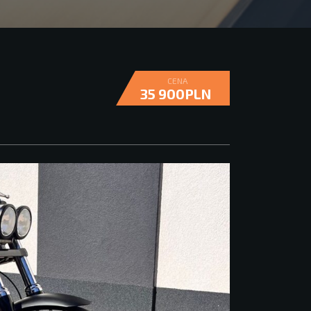
CENA
35 900PLN