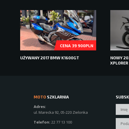
CENA
39 900PLN
UŻYWANY 2017 BMW K1600GT
NOWY 202
XPLORER
MOTO
SZKLARNIA
SUBSK
Adres:
ul. Marecka 92, 05-220 Zielonka
Telefon:
22 77 13 100