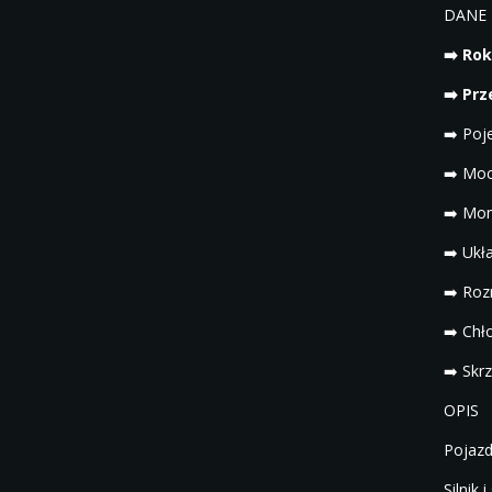
DANE 
➡️ Rok
➡️ Pr
➡️ Poj
➡️ Moc
➡️ Mo
➡️ Ukła
➡️ Roz
➡️ Chł
➡️ Skr
OPIS
Pojazd
Silnik