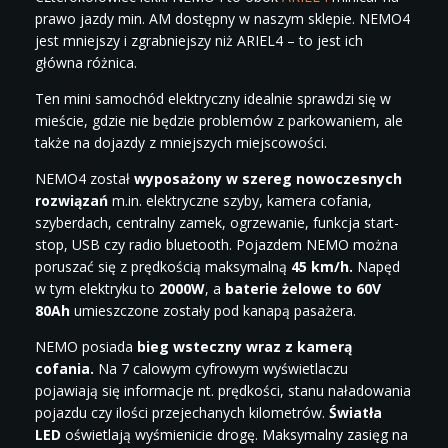
prawo jazdy min. AM dostępny w naszym sklepie. NEMO4
jest mniejszy i zgrabniejszy niż ARIEL4 – to jest ich
główna różnica.
Ten mini samochód elektryczny idealnie sprawdzi się w
mieście, gdzie nie będzie problemów z parkowaniem, ale
także na dojazdy z mniejszych miejscowości.
NEMO4 został
wyposażony w szereg nowoczesnych
rozwiązań
m.in. elektryczne szyby, kamera cofania,
szyberdach, centralny zamek, ogrzewanie, funkcja start-
stop, USB czy radio bluetooth. Pojazdem NEMO można
poruszać się z prędkością maksymalną
45 km/h.
Napęd
w tym elektryku to
2000W
, a
baterie żelowe to 60V
80Ah
umieszczone zostały pod kanapą pasażera.
NEMO posiada
bieg wsteczny wraz z kamerą
cofania.
Na 7 calowym cyfrowym wyświetlaczu
pojawiają się informacje nt. prędkości, stanu naładowania
pojazdu czy ilości przejechanych kilometrów.
Światła
LED
oświetlają wyśmienicie drogę. Maksymalny zasięg na