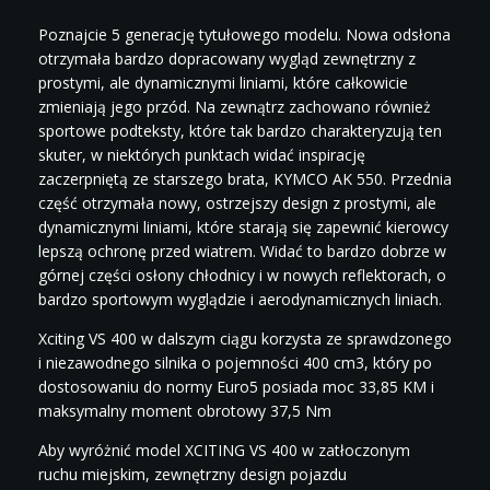
Poznajcie 5 generację tytułowego modelu. Nowa odsłona
otrzymała bardzo dopracowany wygląd zewnętrzny z
prostymi, ale dynamicznymi liniami, które całkowicie
zmieniają jego przód. Na zewnątrz zachowano również
sportowe podteksty, które tak bardzo charakteryzują ten
skuter, w niektórych punktach widać inspirację
zaczerpniętą ze starszego brata, KYMCO AK 550. Przednia
część otrzymała nowy, ostrzejszy design z prostymi, ale
dynamicznymi liniami, które starają się zapewnić kierowcy
lepszą ochronę przed wiatrem. Widać to bardzo dobrze w
górnej części osłony chłodnicy i w nowych reflektorach, o
bardzo sportowym wyglądzie i aerodynamicznych liniach.
Xciting VS 400 w dalszym ciągu korzysta ze sprawdzonego
i niezawodnego silnika o pojemności 400 cm3, który po
dostosowaniu do normy Euro5 posiada moc 33,85 KM i
maksymalny moment obrotowy 37,5 Nm
Aby wyróżnić model XCITING VS 400 w zatłoczonym
ruchu miejskim, zewnętrzny design pojazdu