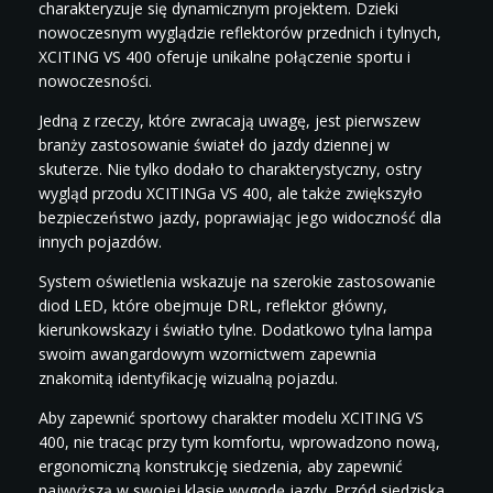
charakteryzuje się dynamicznym projektem. Dzieki
nowoczesnym wyglądzie reflektorów przednich i tylnych,
XCITING VS 400 oferuje unikalne połączenie sportu i
nowoczesności.
Jedną z rzeczy, które zwracają uwagę, jest pierwszew
branży zastosowanie świateł do jazdy dziennej w
skuterze. Nie tylko dodało to charakterystyczny, ostry
wygląd przodu XCITINGa VS 400, ale także zwiększyło
bezpieczeństwo jazdy, poprawiając jego widoczność dla
innych pojazdów.
System oświetlenia wskazuje na szerokie zastosowanie
diod LED, które obejmuje DRL, reflektor główny,
kierunkowskazy i światło tylne. Dodatkowo tylna lampa
swoim awangardowym wzornictwem zapewnia
znakomitą identyfikację wizualną pojazdu.
Aby zapewnić sportowy charakter modelu XCITING VS
400, nie tracąc przy tym komfortu, wprowadzono nową,
ergonomiczną konstrukcję siedzenia, aby zapewnić
najwyższą w swojej klasie wygodę jazdy. Przód siedziska