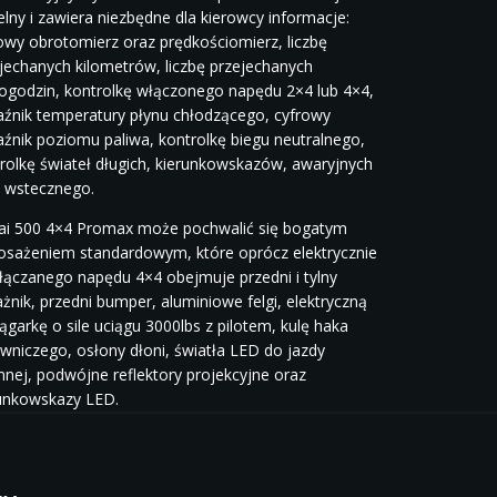
elny i zawiera niezbędne dla kierowcy informacje:
owy obrotomierz oraz prędkościomierz, liczbę
jechanych kilometrów, liczbę przejechanych
godzin, kontrolkę włączonego napędu 2×4 lub 4×4,
źnik temperatury płynu chłodzącego, cyfrowy
źnik poziomu paliwa, kontrolkę biegu neutralnego,
rolkę świateł długich, kierunkowskazów, awaryjnych
 wstecznego.
ai 500 4×4 Promax może pochwalić się bogatym
sażeniem standardowym, które oprócz elektrycznie
łączanego napędu 4×4 obejmuje przedni i tylny
żnik, przedni bumper, aluminiowe felgi, elektryczną
ągarkę o sile uciągu 3000lbs z pilotem, kulę haka
wniczego, osłony dłoni, światła LED do jazdy
nnej, podwójne reflektory projekcyjne oraz
unkowskazy LED.