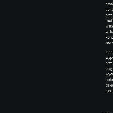
czyt
cyfr
prze
moto
wska
wska
kont
oraz
Linh
wypo
prze
baga
wyci
holo
dzie
kier