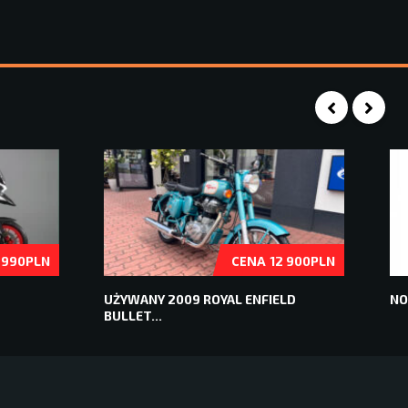
CENA
 990PLN
12 900PLN
2
UŻYWANY 2009 ROYAL ENFIELD
NO
BULLET...