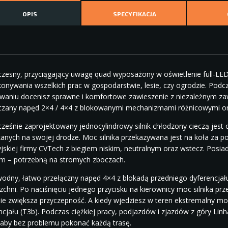
OPIS
SPECYFIKACJA
esny, przyciągający uwagę quad wyposażony w oświetlenie full-LED
onywania wszelkich prac w gospodarstwie, lesie, czy ogrodzie. Podc
waniu docenisz sprawne i komfortowe zawieszenie z niezależnym zawi
czany napęd 2×4 / 4×4 z blokowanymi mechanizmami różnicowymi or
eśnie zaprojektowany jednocylindrowy silnik chłodzony cieczą jest 
anych na swojej drodze. Moc silnika przekazywana jest na koła za 
jskiej firmy CVTech z biegiem niskim, neutralnym oraz wstecz. Posi
iem – potrzebną na stromych zboczach.
odny, łatwo przełączny napęd 4×4 z blokadą przedniego dyferencjał
zchni. Po naciśnięciu jednego przycisku na kierownicy moc silnika pr
ie zwiększa przyczepność. A kiedy wjedziesz w teren ekstremalny m
ncjału (T3b). Podczas ciężkiej pracy, podjazdów i zjazdów z góry Li
aby bez problemu pokonać każdą trasę.