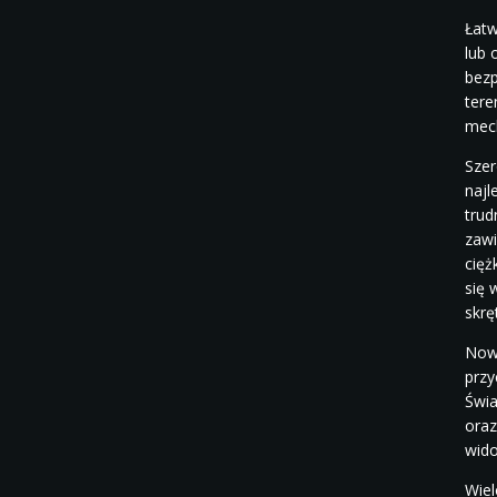
Łatw
lub 
bezp
tere
mech
Szer
najl
trud
zawi
cięż
się 
skrę
Nowo
przy
Świa
oraz
wid
Wiel