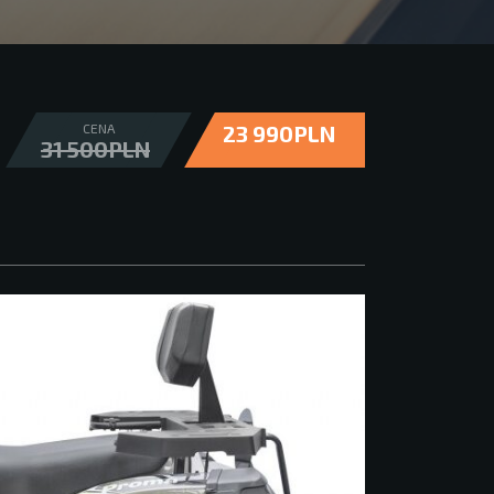
CENA
23 990PLN
31 500PLN