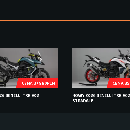
CENA
CENA
37 990PLN
35
6 BENELLI TRK 902
NOWY 2026 BENELLI TRK 90
STRADALE