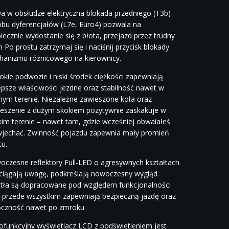
a w obsłudze elektryczna blokada przedniego (T3b)
obu dyferencjałów (L7e, Euro4) pozwala na
iecznie wydostanie się z błota, przejazd przez trudny
n Po prostu zatrzymaj się i naciśnij przycisk blokady
anizmu różnicowego na kierownicy.
okie podwozie i niski środek ciężkości zapewniają
epsze właściwości jezdne oraz stabilność nawet w
nym terenie. Niezależne zawieszone koła oraz
eszenie z dużym skokiem pozytywnie zaskakuje w
kim terenie – nawet tam, gdzie wcześniej obwaiałeś
wjechać. Zwinność pojazdu zapewnia mały promień
tu.
czesne reflektory Full-LED o agresywnych kształtach
ciągają uwagę, podkreślają nowoczesny wygląd.
tła są dopracowane pod względem funkcjonalności
 przede wszystkim zapewniają bezpieczną jazdę oraz
oczność nawet po zmroku.
ofunkcyjny wyświetlacz LCD z podświetleniem jest