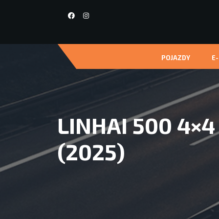
POJAZDY
E
LINHAI 500 4×
(2025)