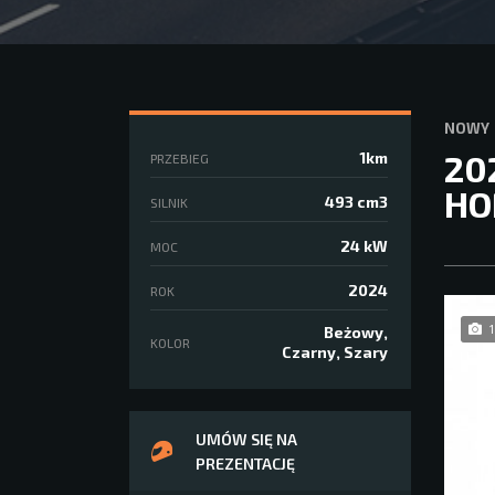
NOWY
20
1km
PRZEBIEG
HO
493 cm3
SILNIK
24 kW
MOC
2024
ROK
1
Beżowy,
KOLOR
Czarny, Szary
UMÓW SIĘ NA
PREZENTACJĘ