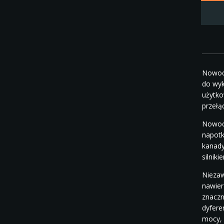
Nowocz
do wyk
użytko
przełą
Nowocz
napotk
kanady
silnik
Niezaw
nawier
znaczn
dyfere
mocy, 