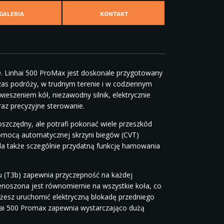
GALERIA
KONTAKT
. Linhai 500 ProMax jest doskonale przygotowany
zas podróży, w trudnym terenie i w codziennym
eszeniem kół, niezawodny silnik, elektrycznie
az precyzyjne sterowanie.
oszczędny, ale potrafi pokonać wiele przeszkód
pomocą automatycznej skrzyni biegów (CVT)
ada także sczególnie przydatną funkcję hamowania
u (T3b) zapewnia przyczepność na każdej
zenoszona jest równomiernie na wszystkie koła, co
ożesz uruchomić elektryczną blokadę przedniego
nhai 500 Promax zapewnia wystarczająco dużą